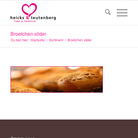
Broetchen slider
Du bist hier:
Startseite
/
Sortiment
/
Broetchen slider