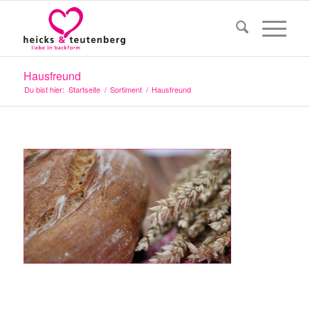
Hausfreund
Du bist hier:
Startseite
/
Sortiment
/
Hausfreund