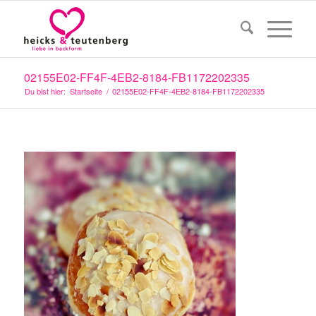
02155E02-FF4F-4EB2-8184-FB1172202335
Du bist hier:
Startseite
/
02155E02-FF4F-4EB2-8184-FB1172202335