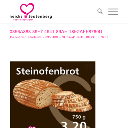
0356A883-39F7-4941-89AE-18E2AFF8760D
Du bist hier:
Startseite
/
0356A883-39F7-4941-89AE-18E2AFF8760D