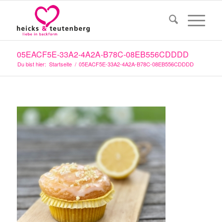
05EACF5E-33A2-4A2A-B78C-08EB556CDDDD
Du bist hier:
Startseite
/
05EACF5E-33A2-4A2A-B78C-08EB556CDDDD