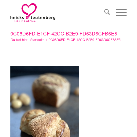
0C08D6FD-E1CF-42CC-B2E9-FD63D6CFB6E5
Du bist hier:
Startseite
/
0C08D6FD-E1CF-42CC-B2E9-FD63D6CFB6E5