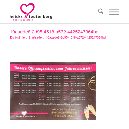
10aaede8-2d95-4518-a572-4425247364bd
Du bist hier:
Startseite
/
10aaede8-2d95-4518-a572-4425247364bd