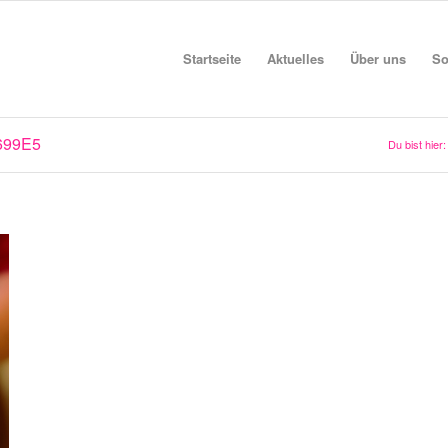
Startseite
Aktuelles
Über uns
So
699E5
Du bist hier: