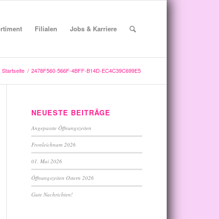
rtiment
Filialen
Jobs & Karriere
Startseite
/
2478F560-566F-4BFF-B14D-EC4C39C699E5
NEUESTE BEITRÄGE
Angepasste Öffnungszeiten
Fronleichnam 2026
01. Mai 2026
Öffnungszeiten Ostern 2026
Gute Nachrichten!