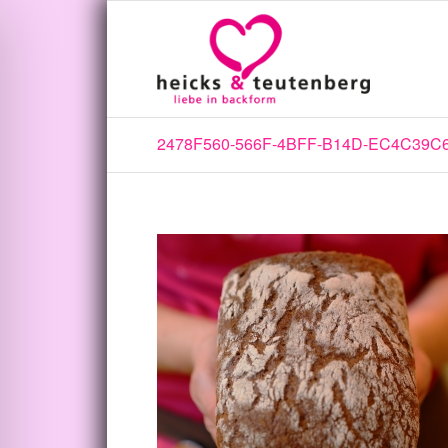
2478F560-566F-4BFF-B14D-EC4C39C