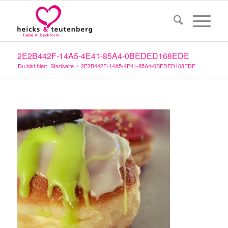
2E2B442F-14A5-4E41-85A4-0BEDED168EDE
Du bist hier:
Startseite
/
2E2B442F-14A5-4E41-85A4-0BEDED168EDE