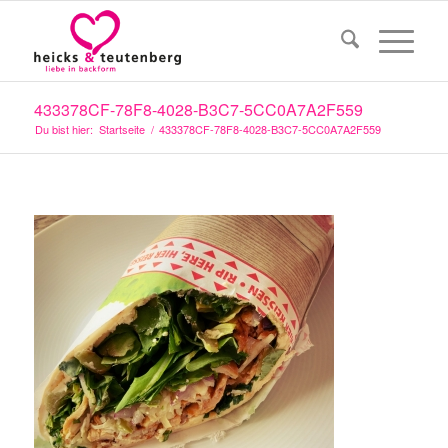
433378CF-78F8-4028-B3C7-5CC0A7A2F559
Du bist hier:
Startseite
/
433378CF-78F8-4028-B3C7-5CC0A7A2F559