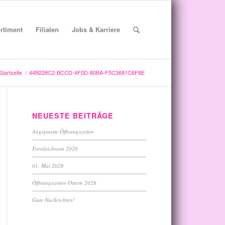
rtiment
Filialen
Jobs & Karriere
Startseite
/
44B228C2-BCCD-4F0D-80BA-F5C3691C6F8E
NEUESTE BEITRÄGE
Angepasste Öffnungszeiten
Fronleichnam 2026
01. Mai 2026
Öffnungszeiten Ostern 2026
Gute Nachrichten!