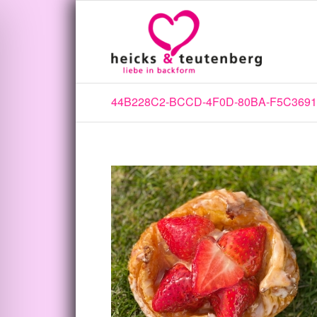
44B228C2-BCCD-4F0D-80BA-F5C369