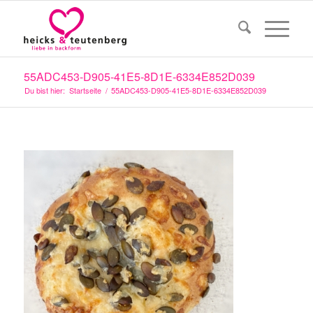
55ADC453-D905-41E5-8D1E-6334E852D039
Du bist hier:
Startseite
/
55ADC453-D905-41E5-8D1E-6334E852D039