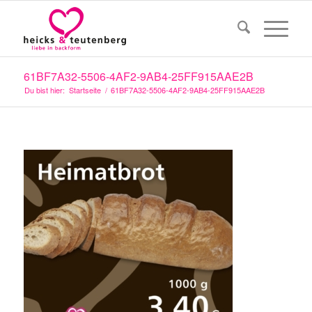
61BF7A32-5506-4AF2-9AB4-25FF915AAE2B
Du bist hier:
Startseite
/
61BF7A32-5506-4AF2-9AB4-25FF915AAE2B