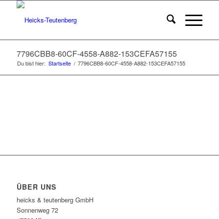
7796CBB8-60CF-4558-A882-153CEFA57155
Du bist hier:
Startseite
/
7796CBB8-60CF-4558-A882-153CEFA57155
ÜBER UNS
heicks & teutenberg GmbH
Sonnenweg 72