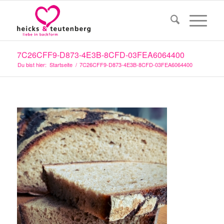
7C26CFF9-D873-4E3B-8CFD-03FEA6064400
Du bist hier:
Startseite
/
7C26CFF9-D873-4E3B-8CFD-03FEA6064400