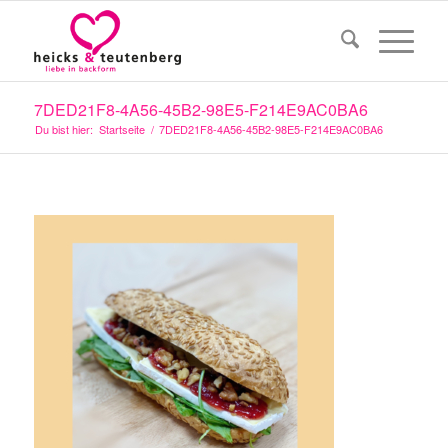
7DED21F8-4A56-45B2-98E5-F214E9AC0BA6
Du bist hier:
Startseite
/
7DED21F8-4A56-45B2-98E5-F214E9AC0BA6