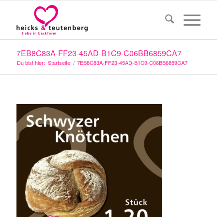
7EB8C83A-FF23-45AD-B1C9-C06BB6859CA7
Du bist hier:
Startseite
/
7EB8C83A-FF23-45AD-B1C9-C06BB6859CA7