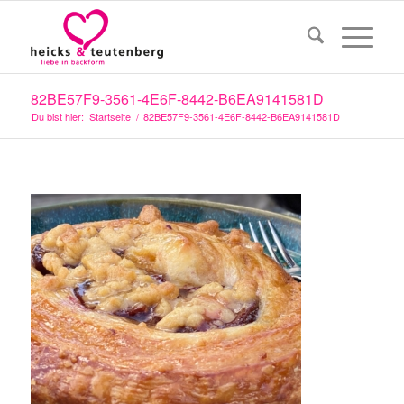
82BE57F9-3561-4E6F-8442-B6EA9141581D
Du bist hier:
Startseite
/
82BE57F9-3561-4E6F-8442-B6EA9141581D