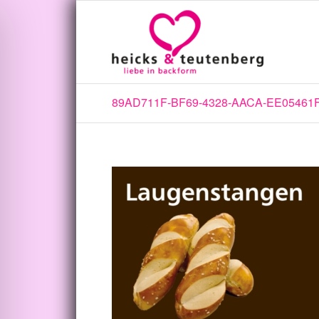
89AD711F-BF69-4328-AACA-EE05461