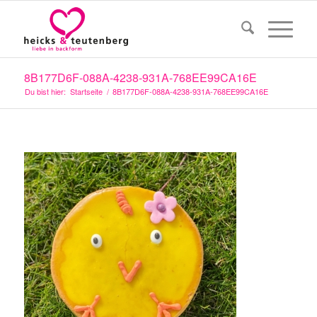
8B177D6F-088A-4238-931A-768EE99CA16E
Du bist hier:
Startseite
/
8B177D6F-088A-4238-931A-768EE99CA16E