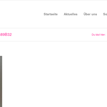
Startseite
Aktuelles
Über uns
So
589B32
Du bist hier: