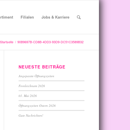
rtiment
Filialen
Jobs & Karriere
Startseite
/
90B9697B-CD8B-4DD3-93D9-DC51C3589B32
NEUESTE BEITRÄGE
Angepasste Öffnungszeiten
Fronleichnam 2026
01. Mai 2026
Öffnungszeiten Ostern 2026
Gute Nachrichten!