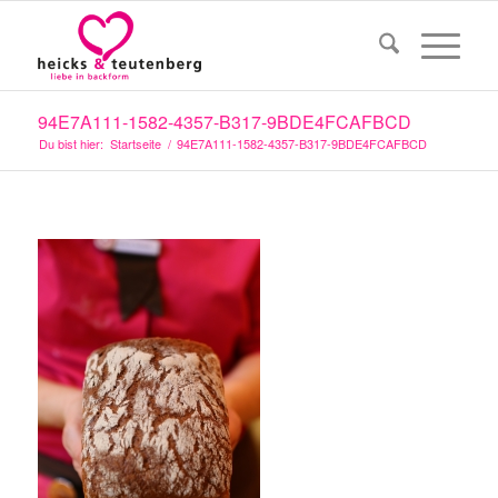
94E7A111-1582-4357-B317-9BDE4FCAFBCD
Du bist hier:
Startseite
/
94E7A111-1582-4357-B317-9BDE4FCAFBCD