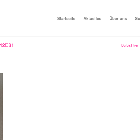
Startseite
Aktuelles
Über uns
So
42E81
Du bist hier: