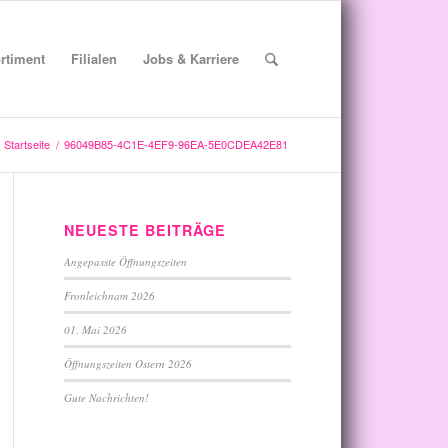
rtiment
Filialen
Jobs & Karriere
Startseite
/
96049B85-4C1E-4EF9-96EA-5E0CDEA42E81
NEUESTE BEITRÄGE
Angepasste Öffnungszeiten
Fronleichnam 2026
01. Mai 2026
Öffnungszeiten Ostern 2026
Gute Nachrichten!