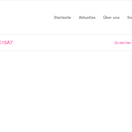
Startseite
Aktuelles
Über uns
So
C15A7
Du bist hier: