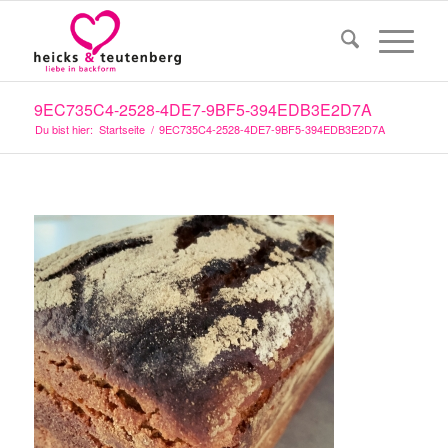
9EC735C4-2528-4DE7-9BF5-394EDB3E2D7A
Du bist hier:
Startseite
/
9EC735C4-2528-4DE7-9BF5-394EDB3E2D7A