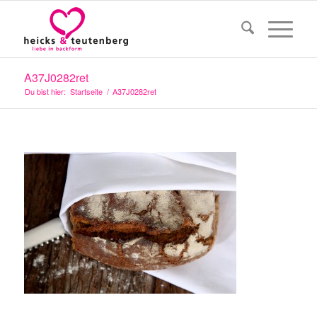
A37J0282ret
Du bist hier:
Startseite
/
A37J0282ret