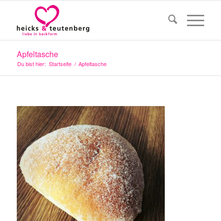
Apfeltasche
Du bist hier:
Startseite
/
Apfeltasche