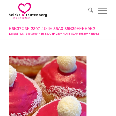
B6B37C3F-2307-4D1E-85A0-85B39FFEE9B2
Du bist hier:
Startseite
/
B6B37C3F-2307-4D1E-85A0-85B39FFEE9B2