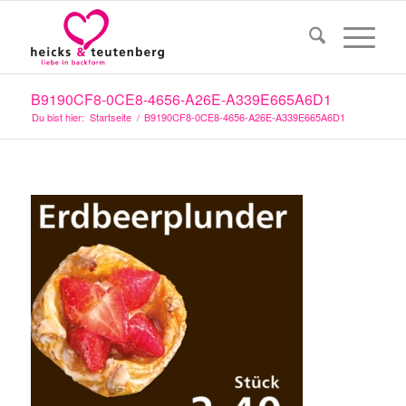
B9190CF8-0CE8-4656-A26E-A339E665A6D1
Du bist hier:
Startseite
/
B9190CF8-0CE8-4656-A26E-A339E665A6D1