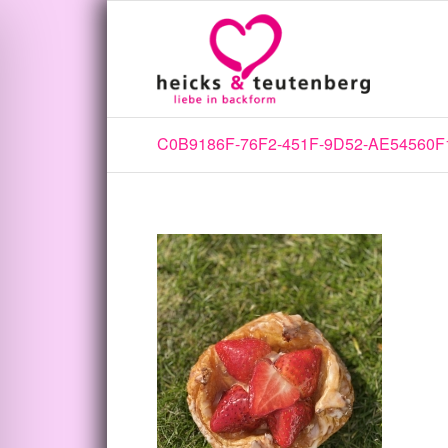
C0B9186F-76F2-451F-9D52-AE54560F