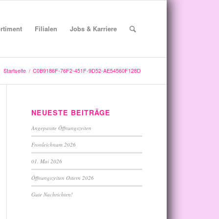
rtiment
Filialen
Jobs & Karriere
:
Startseite
/
C0B9186F-76F2-451F-9D52-AE54560F128D
NEUESTE BEITRÄGE
Angepasste Öffnungszeiten
Fronleichnam 2026
01. Mai 2026
Öffnungszeiten Ostern 2026
Gute Nachrichten!