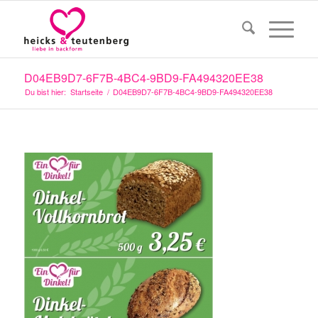
D04EB9D7-6F7B-4BC4-9BD9-FA494320EE38
Du bist hier:
Startseite
/
D04EB9D7-6F7B-4BC4-9BD9-FA494320EE38