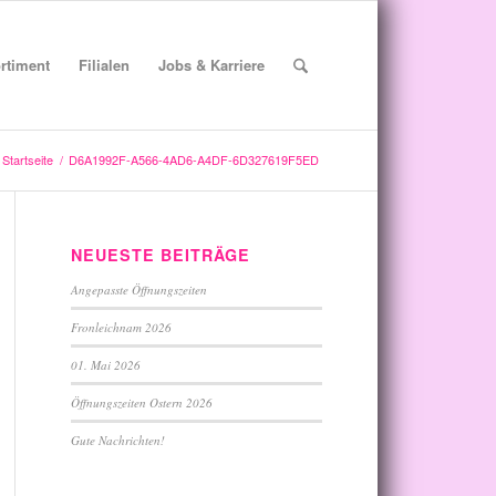
rtiment
Filialen
Jobs & Karriere
Startseite
/
D6A1992F-A566-4AD6-A4DF-6D327619F5ED
NEUESTE BEITRÄGE
Angepasste Öffnungszeiten
Fronleichnam 2026
01. Mai 2026
Öffnungszeiten Ostern 2026
Gute Nachrichten!