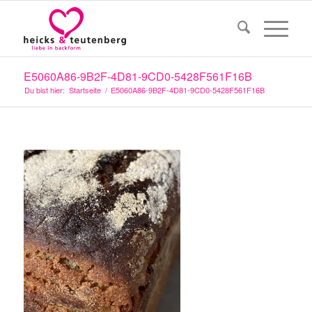
E5060A86-9B2F-4D81-9CD0-5428F561F16B
Du bist hier:
Startseite
/
E5060A86-9B2F-4D81-9CD0-5428F561F16B