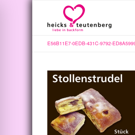
E56B11E7-0EDB-431C-9792-ED8A599