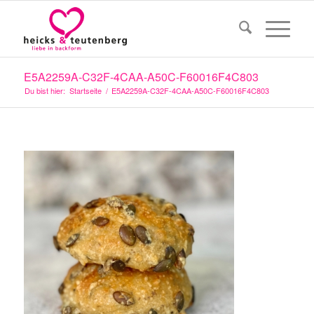
E5A2259A-C32F-4CAA-A50C-F60016F4C803
Du bist hier:
Startseite
/
E5A2259A-C32F-4CAA-A50C-F60016F4C803