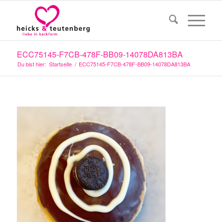
ECC75145-F7CB-478F-BB09-14078DA813BA
Du bist hier:
Startseite
/
ECC75145-F7CB-478F-BB09-14078DA813BA