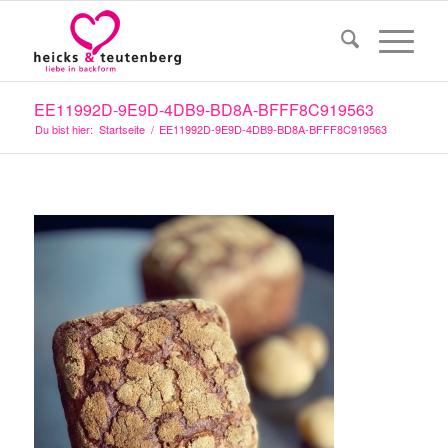
EE11992D-9E9D-4DB9-BD8A-BFFF8C919563
Du bist hier:
Startseite
/
EE11992D-9E9D-4DB9-BD8A-BFFF8C919563