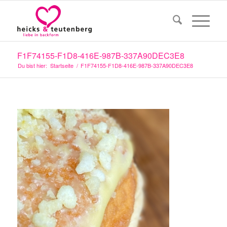
F1F74155-F1D8-416E-987B-337A90DEC3E8
Du bist hier:
Startseite
/
F1F74155-F1D8-416E-987B-337A90DEC3E8