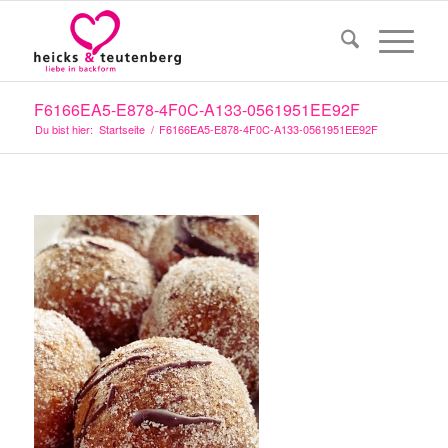
F6166EA5-E878-4F0C-A133-0561951EE92F
Du bist hier:
Startseite
/
F6166EA5-E878-4F0C-A133-0561951EE92F