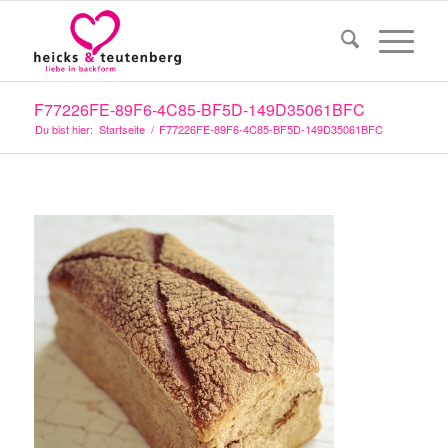
F77226FE-89F6-4C85-BF5D-149D35061BFC
Du bist hier:
Startseite
/
F77226FE-89F6-4C85-BF5D-149D35061BFC