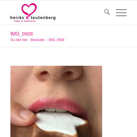
IMG_0926
Du bist hier:
Startseite
/
IMG_0926