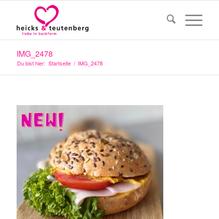
IMG_2478
Du bist hier:
Startseite
/
IMG_2478