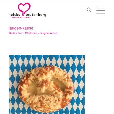
laugen-kaese
Du bist hier:
Startseite
/
laugen-kaese