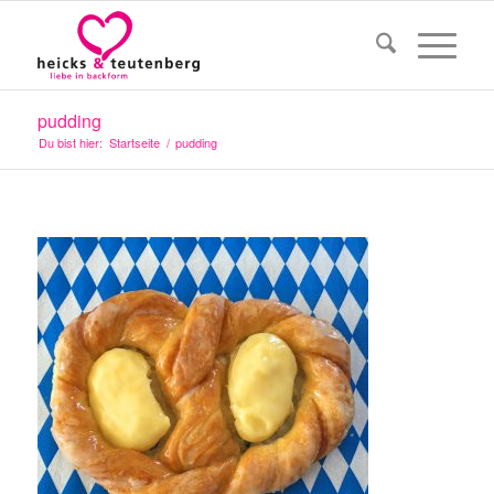
pudding
Du bist hier:
Startseite
/
pudding