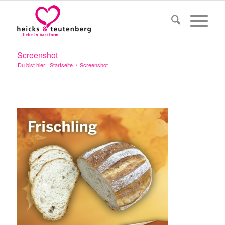
Screenshot
Du bist hier:
Startseite
/
Screenshot