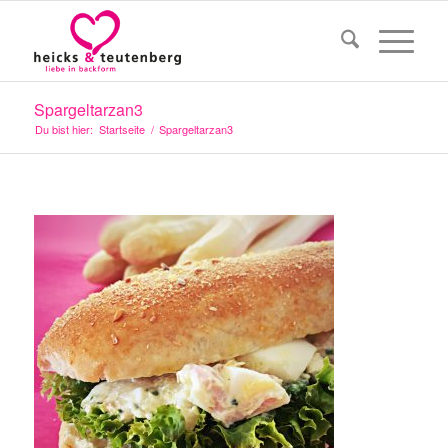
Spargeltarzan3
Du bist hier:
Startseite
/
Spargeltarzan3