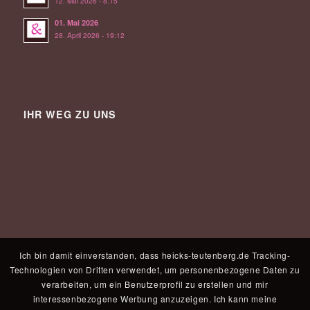
12. Mai 2026 - 8:15
01. Mai 2026
28. April 2026 - 19:12
IHR WEG ZU UNS
Ich bin damit einverstanden, dass heicks-teutenberg.de Tracking-
Technologien von Dritten verwendet, um personenbezogene Daten zu
verarbeiten, um ein Benutzerprofil zu erstellen und mir
interessenbezogene Werbung anzuzeigen. Ich kann meine