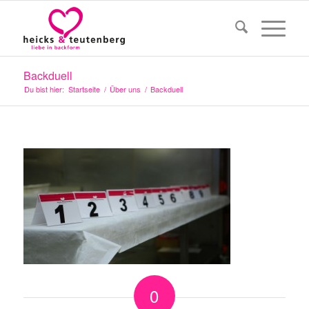
Backduell
Du bist hier:
Startseite
/
Über uns
/
Backduell
0