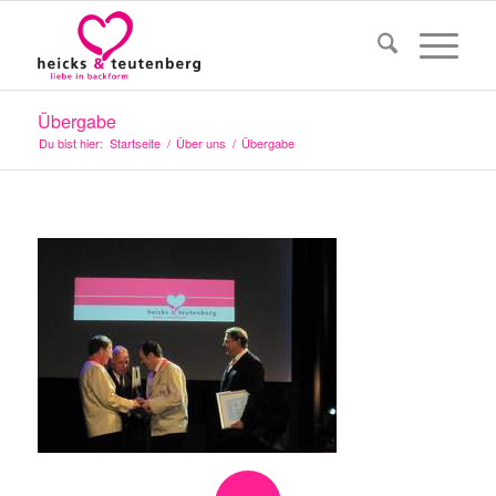
Übergabe
Du bist hier:
Startseite
/
Über uns
/
Übergabe