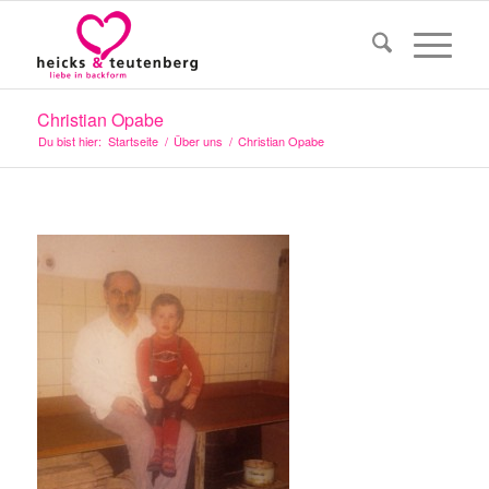
Christian Opabe
Du bist hier:
Startseite
/
Über uns
/
Christian Opabe